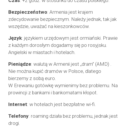
Czas
: +2 godz. w stosunku do czasu polskiego.
Bezpieczeństwo
: Armenia jest krajem
zdecydowanie bezpiecznym. Należy jednak, tak jak
wszędzie, uważać na kieszonkowców.
Język
: językiem urzędowym jest ormiański. Prawie
z każdym dorosłym dogadamy się po rosyjsku.
Angielski w
miastach
i hotelach.
Pieniądze
: walutą w Armenii jest „dram” (AMD) .
Nie można kupić dramów w Polsce, dlatego
bierzemy z sobą euro.
W Erewaniu gotówkę wymienimy bez problemu. Na
prowincji z bankami i bankomatami kłopot.
Internet
: w hotelach jest bezpłatne wi-fi.
Telefony
: roaming działa bez problemu, jednak jest
drogi.