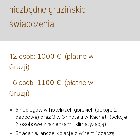
niezbędne gruzińskie
świadczenia
1000
€
1
2
osób:
(płatne w
Gruzji)
1100
€
6 osób:
(płatne w
Gruzji)
6
noclegów w hotelikach
górskich (pokoje 2-
osobowe) oraz 3 w 3* hotelu w Kachetii
(pokoje
2-osobowe z łazienkami i klimatyzacją)
Ś
niadani
a
,
lancze
, kolacj
e z winem i czaczą