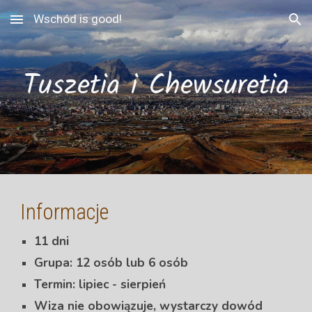
Wschód is good!
Skip to main content
Skip to navigation
Tuszetia i Chewsuretia
Informacje
1
1
dni
Grupa:
12 osób lub 6
osób
Termin:
lipiec - sierpień
Wiza nie obowiązuje, wystarczy dowód