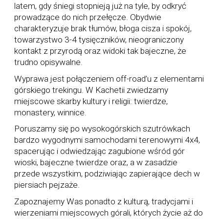
latem, gdy śniegi stopnieją już na tyle, by odkryć
prowadzące do nich przełęcze. Obydwie
charakteryzuje brak tłumów, błoga cisza i spokój,
towarzystwo 3-4 tysięczników, nieograniczony
kontakt z przyrodą oraz widoki tak bajeczne, że
trudno opisywalne.
Wyprawa jest połączeniem off-road’u z elementami
górskiego trekingu. W Kachetii zwiedzamy
miejscowe skarby kultury i religii: twierdze,
monastery, winnice.
Poruszamy się po wysokogórskich szutrówkach
bardzo wygodnymi samochodami terenowymi 4x4,
spacerując i odwiedzając zagubione wśród gór
wioski, bajeczne twierdze oraz, a w zasadzie
przede wszystkim, podziwiając zapierające dech w
piersiach pejzaże.
Zapoznajemy Was ponadto z kulturą, tradycjami i
wierzeniami miejscowych górali, których życie aż do