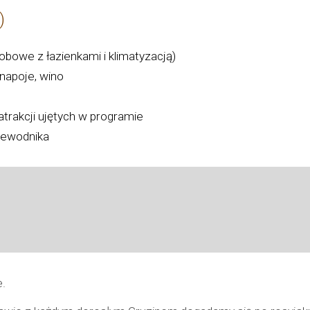
Gruzji)
obowe z łazienkami i klimatyzacją)
 napoje, wino
trakcji ujętych w programie
zewodnika
e
e.