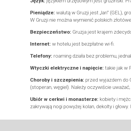
Język:
językiem urzędowym jest gruziński. P
Pieniądze:
walutą w Gruzji jest „lari” (GEL), gr
W Gruzji nie można wymienić polskich złotówek
Bezpieczeństwo:
Gruzja jest krajem zdecyd
Internet:
w hotelu jest bezpłatne wi-fi.
Telefony:
roaming działa bez problemu, jednak
Wtyczki elektryczne i napięcie:
takie jak w 
Choroby i szczepienia:
przed wyjazdem do G
(stoperan, węgiel). Należy oczywiście uważać
Ubiór w cerkwi i monasterze:
kobiety i męż
zakrywają nogi powyżej kolan, dekolty i głow