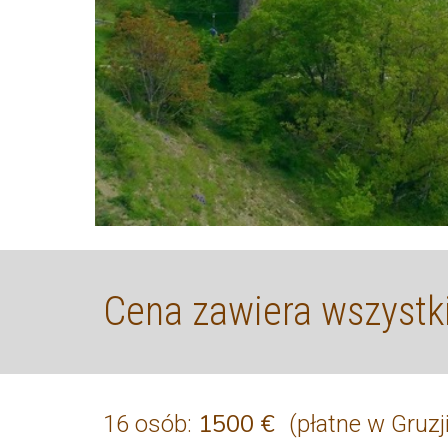
Cena zawiera wszystki
15
00 €
16 osób:
(płatne w 