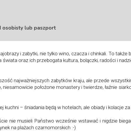
 osobisty lub paszport
obrazy i zabytki, nie tylko wino, czacza i chinkali. To takż
wiata oraz ich przebogata kultura, bolączki, radości i nadz
ość najważniejszych zabytków kraju, ale przede wszystk
e, niesamowicie położone monastery i twierdze, łaźnie siarko
kuchni – śniadania będą w hotelach, ale obiady i kolacje za
cie nie musieli Państwo wcześnie wstawać i nigdzie biegać,
ynek na plażach czarnomorskich :-)