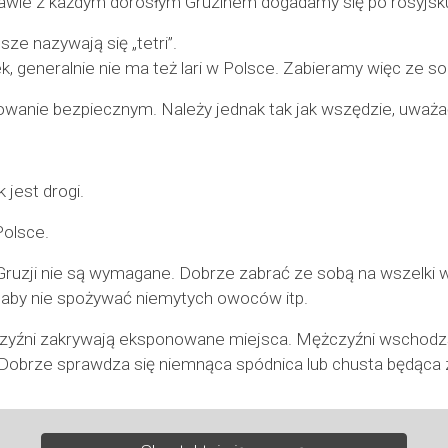
rawie z każdym dorosłym Gruzinem dogadamy się po rosyjsku
osze nazywają się „tetri”.
, generalnie nie ma też lari w Polsce. Zabieramy więc ze s
owanie bezpiecznym. Należy jednak tak jak wszędzie, uważ
 jest drogi.
Polsce.
ruzji nie są wymagane. Dobrze zabrać ze sobą na wszelki
, aby nie spożywać niemytych owoców itp.
czyźni zakrywają eksponowane miejsca. Mężczyźni wschodzą 
y. Dobrze sprawdza się niemnąca spódnica lub chusta będąca