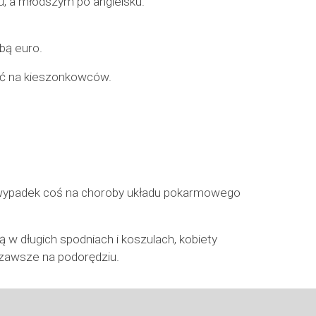
, a młodszym po angielsku.
obą euro.
ać na kieszonkowców.
 wypadek coś na choroby układu pokarmowego
w długich spodniach i koszulach, kobiety
 zawsze na podorędziu.