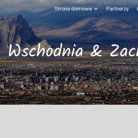
Strona domowa
Partnerzy
ip to main content
Skip to navigat
a Wschodnia & Zac