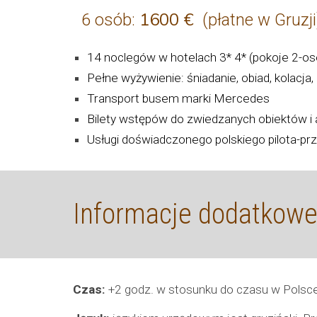
16
00 €
6 osób:
(płatne w 
14 noclegów w hotelach 3
*
4*
(pokoje 2-os
Pełne wyżywienie: śniadanie, obiad, kolacja,
Transport busem marki Mercedes
Bilety wstępów do zwiedzanych obiektów i a
Usługi doświadczonego polskiego pilota-pr
Informacje dodatkow
Czas:
+2 godz. w stosunku do czasu w Polsc